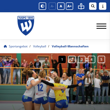
A-
A
A+
Sportangebot
Volleyball
Volleyball-Mannschaften