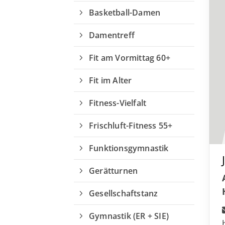
Basketball-Damen
Damentreff
Fit am Vormittag 60+
Fit im Alter
Fitness-Vielfalt
Geschäftsstelle
Turn- und Sportverein von 1895
Frischluft-Fitness 55+
e.V. Weende
Funktionsgymnastik
Springstraße 115
37077 Göttingen
Gerätturnen
05594 93 133
Gesellschaftstanz
info@tuspoweende.de
Gymnastik (ER + SIE)