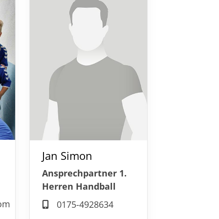
tglieder-Service
lles zur Mitgliedschaft
Downloads
Fragen & Antworten
Jan Simon
Ansprechpartner 1.
Herren Handball
com
0175-4928634