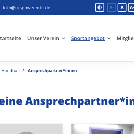
A-
A
A
info@tuspoweende.de
tartseite
Unser Verein
Sportangebot
Mitglie
Handball
Ansprechpartner*innen
eine Ansprechpartner*i