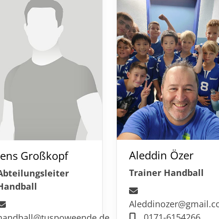
Sportangebote finden
Mi
Unser Sportangebot
A
Sportsuche
Kultur und Events
Aleddin Özer
Jens Großkopf
Trainer Handball
Abteilungsleiter
Handball
Aleddinozer@gmail.
0171-6154266
handball@tuspoweende.de