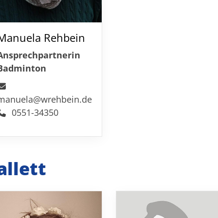
Unser Sportangebot
A
Sportsuche
Kultur und Events
Manuela Rehbein
Ansprechpartnerin
Badminton
manuela@wrehbein.de
0551-34350
allett