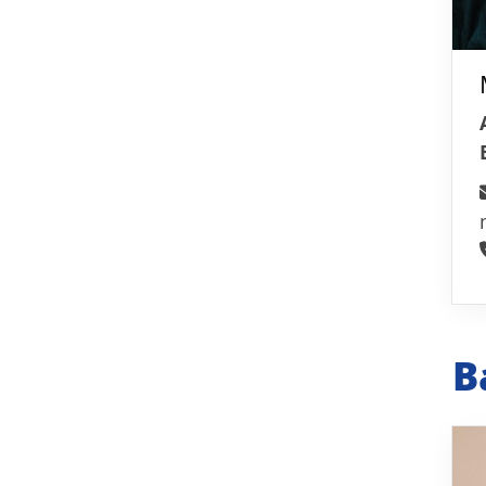
Turn- und Sportverein von 1895
e.V. Weende
Springstraße 115
37077 Göttingen
05594 93 133
info@tuspoweende.de
B