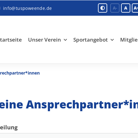
A-
A
A
info@tuspoweende.de
tartseite
Unser Verein
Sportangebot
Mitglie
rechpartner*innen
eine Ansprechpartner*i
eilung