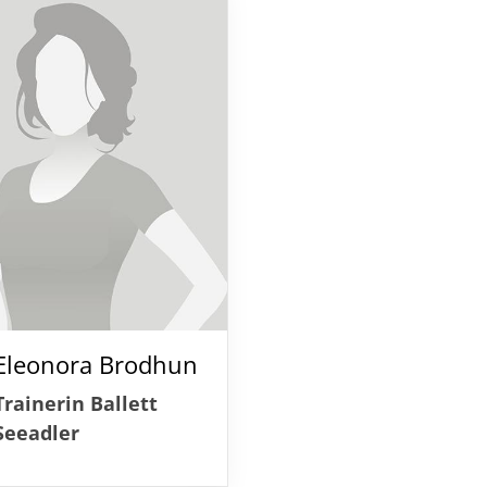
Eleonora Brodhun
Trainerin Ballett
Seeadler