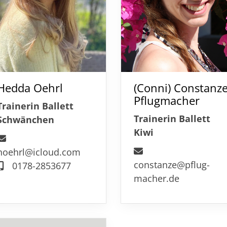
Hedda Oehrl
(Conni) Constanz
Pflugmacher
Trainerin Ballett
Trainerin Ballett
Schwänchen
Kiwi
hoehrl@icloud.com
constanze@pflug-
0178-2853677
macher.de