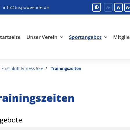
A-
A
A
info@tuspoweende.de
tartseite
Unser Verein
Sportangebot
Mitglie
Frischluft-Fitness 55+
Trainingszeiten
rainingszeiten
gebote