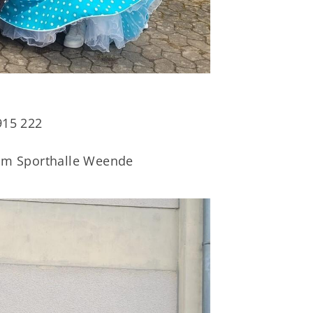
lles zur Mitgliedschaft
Downloads
Fragen & Antworten
915 222
um Sporthalle Weende