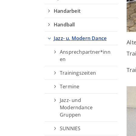
Turn- und Sportverein von 1895
Handarbeit
e.V. Weende
Springstraße 115
Handball
37077 Göttingen
Jazz- u. Modern Dance
Alt
05594 93 133
info@tuspoweende.de
Ansprechpartner*inn
Tra
en
Tra
Trainingszeiten
Termine
Jazz- und
Moderndance
Gruppen
SUNNIES