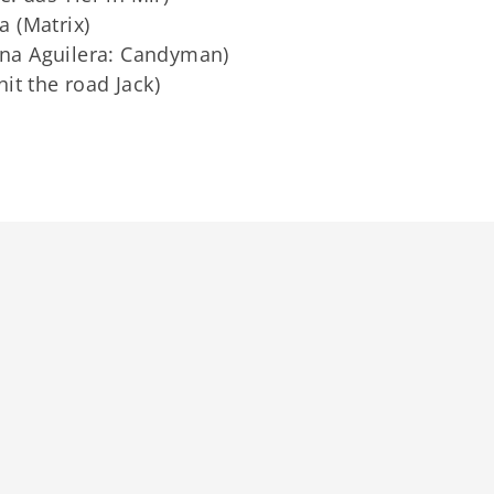
 (Matrix)
tina Aguilera: Candyman)
it the road Jack)