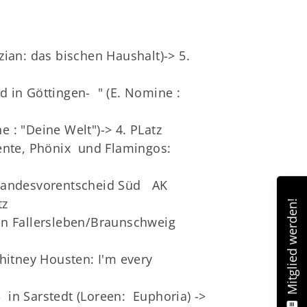
ian: das bischen Haushalt)-> 5.
 in Göttingen- " (E. Nomine :
: "Deine Welt")-> 4. PLatz
dente, Phönix und Flamingos:
 Landesvorentscheid Süd AK
Mitglied werden!
tz
in Fallersleben/Braunschweig
hitney Housten: I'm every
in Sarstedt (Loreen: Euphoria) ->