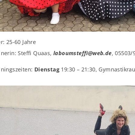
Unser Sportangebot
A
Sportsuche
Kultur und Events
er: 25-60 Jahre
inerin: Steffi Quaas,
laboumsteffi@web.de
, 05503/
iningszeiten:
Dienstag
19:30 – 21:30, Gymnastikra