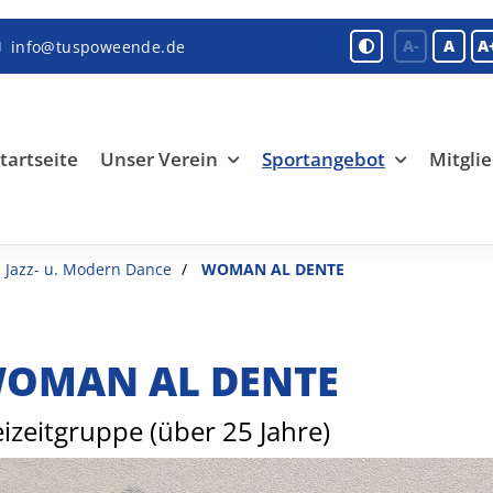
A-
A
A
info@tuspoweende.de
tartseite
Unser Verein
Sportangebot
Mitglie
Jazz- u. Modern Dance
WOMAN AL DENTE
OMAN AL DENTE
eizeitgruppe (über 25 Jahre)