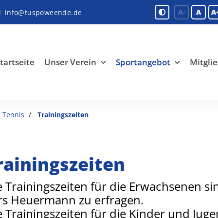
A-
A
A
info@tuspoweende.de
tartseite
Unser Verein
Sportangebot
Mitglie
Tennis
Trainingszeiten
rainingszeiten
e Trainingszeiten für die Erwachsenen si
rs Heuermann zu erfragen.
e Trainingszeiten für die Kinder und Juge