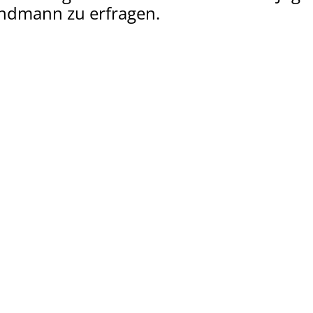
ndmann zu erfragen.
Sportangebote finden
Mi
Unser Sportangebot
A
Sportsuche
Kultur und Events