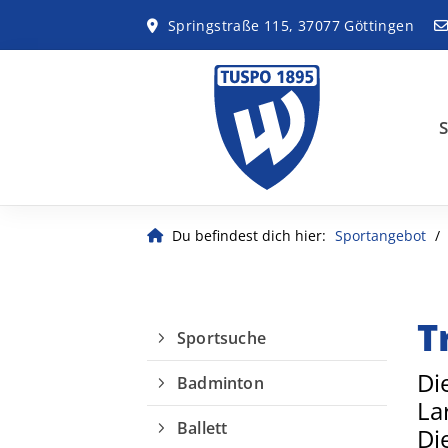
Springstraße 115, 37077 Göttingen
S
Du befindest dich hier:
Sportangebot
T
Sportsuche
Di
Badminton
La
Ballett
Di