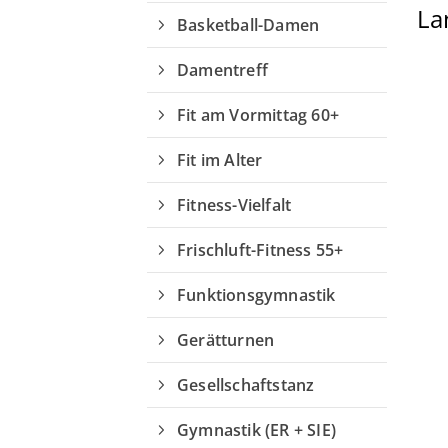
La
Basketball-Damen
Damentreff
Fit am Vormittag 60+
Geschäftsstelle
Fit im Alter
Turn- und Sportverein von 1895
e.V. Weende
Fitness-Vielfalt
Springstraße 115
37077 Göttingen
Frischluft-Fitness 55+
05594 93 133
Funktionsgymnastik
info@tuspoweende.de
Gerätturnen
Gesellschaftstanz
Gymnastik (ER + SIE)