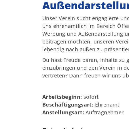
Außendarstellu
Unser Verein sucht engagierte und
uns ehrenamtlich im Bereich Öffen
Werbung und Außendarstellung un
Geschäftsstelle
beitragen möchten, unseren Verein
Turn- und Sportverein von 1895
lebendig nach außen zu präsentie
e.V. Weende
Du hast Freude daran, Inhalte zu g
Springstraße 115
einzubringen und den Verein in de
37077 Göttingen
vertreten? Dann freuen wir uns üb
05594 93 133
info@tuspoweende.de
Arbeitsbeginn:
sofort
Beschäftigungsart:
Ehrenamt
Anstellungsart:
Auftragnehmer