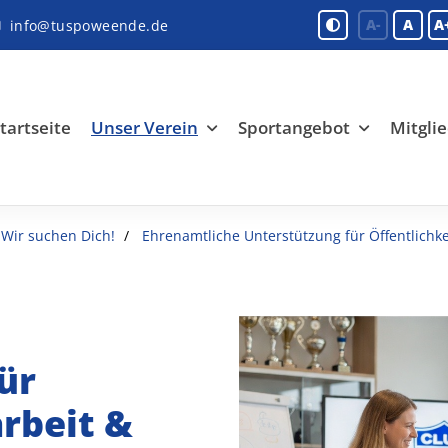
A-
A
A
info@tuspoweende.de
tartseite
Unser Verein
Sportangebot
Mitglie
Wir suchen Dich!
Ehrenamtliche Unterstützung für Öffentlichk
ür
arbeit &