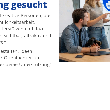
ng gesucht
 kreative Personen, die
tlichkeitsarbeit,
terstützen und dazu
Sportangebote finden
Mi
 sichtbar, attraktiv und
Unser Sportangebot
A
ren.
Sportsuche
estalten, Ideen
Kultur und Events
r Öffentlichkeit zu
er deine Unterstützung!