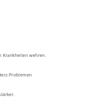
:
n Krankheiten wehren.
 Herz-Problemen
tärker.